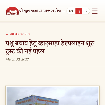
શ્રી જીવકલ્યાણ પાંજરાપોળ ટ્રસ્ટ, ગોધરા
EN
ગુ
हि
મુખ્ય પૃષ્ઠ
← સમાચાર પર પાછા
અમારા વિશે
पशु बचाव हेतु व्हाट्सएप हेल्पलाइन शुरू,
ट्रस्ट की नई पहल
પાંજરાપોળ
March 30, 2022
જૈન દહેરાસર
સુવિધાઓ
દાન
સમાચાર