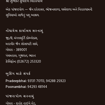
શ્રી શુભંકર સૂર્યોદય વિહારધામ
એક પાંજરાપોળ — જૈન દહેરાસર, ભોજનશાળા, ધર્મશાળા અને વિહારધામની
સુવિધાઓ સાથેનું પશુ આશ્રય.
નોંધાયેલ કાર્યાલય સરનામું
જી/8, મંગલમૂર્તિ કોમ્પ્લેક્સ,
મહાવીર જૈન સોસાયટી સામે,
ગોધરા - 389001
પંચમહાલ, ગુજરાત, ભારત
ટેલિફોન:
(02672) 253320
બુકિંગ માટે સંપર્ક
Pradeepbhai:
93131 70113, 94288 25923
Poonambhai:
94293 48144
પાંજરાપોળ સરનામું
ગોધરા - દાહોદ હાઈવે રોડ,