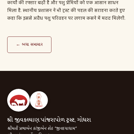
कार्यों की रफ्तार बढ़ी है और पशु प्रेमियों को एक आसान साधन
मिला है. स्थानीय प्रशासन ने भी ट्रस्ट की पहल की सराहना करते हुए
कहा कि इससे अवैध पशु परिवहन पर लगाम कसने में मदद मिलेगी.
← બધા સમાચાર
શ્રી જીવકલ્યાણ પાંજરાપોળ ટ્રસ્ટ, ગોધરા
શ્રીમતી પ્રભાબેન કાંજીબેન શેઠ "જીવદયાધામ"