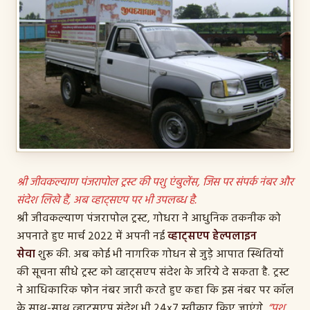
સંપર્ક
ગૂગલ મેપ
ટ્રસ્ટ રજિસ્ટ્રેશન નંબર:
E/3553/PMS./1.10.2007
श्री जीवकल्याण पंजरापोल ट्रस्ट की पशु एंबुलेंस, जिस पर संपर्क नंबर और
संदेश लिखे हैं, अब व्हाट्सएप पर भी उपलब्ध है.
श्री जीवकल्याण पंजरापोल ट्रस्ट, गोधरा ने आधुनिक तकनीक को
अपनाते हुए मार्च 2022 में अपनी नई
व्हाट्सएप हेल्पलाइन
सेवा
शुरू की. अब कोई भी नागरिक गोधन से जुड़े आपात स्थितियों
की सूचना सीधे ट्रस्ट को व्हाट्सएप संदेश के जरिये दे सकता है. ट्रस्ट
ने आधिकारिक फोन नंबर जारी करते हुए कहा कि इस नंबर पर कॉल
के साथ-साथ व्हाट्सएप संदेश भी 24x7 स्वीकार किए जाएंगे.
“पशु