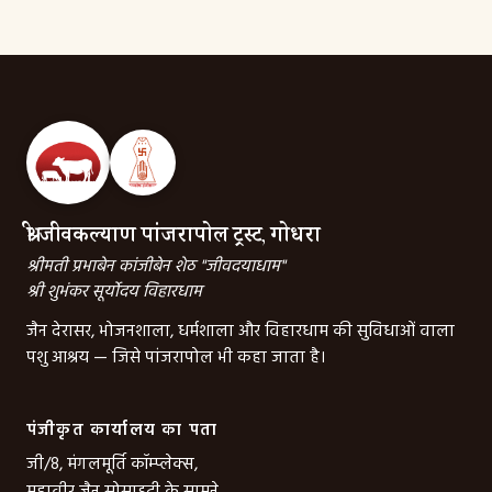
श्री जीवकल्याण पांजरापोल ट्रस्ट, गोधरा
श्रीमती प्रभाबेन कांजीबेन शेठ "जीवदयाधाम"
श्री शुभंकर सूर्योदय विहारधाम
जैन देरासर, भोजनशाला, धर्मशाला और विहारधाम की सुविधाओं वाला
पशु आश्रय — जिसे पांजरापोल भी कहा जाता है।
पंजीकृत कार्यालय का पता
जी/8, मंगलमूर्ति कॉम्प्लेक्स,