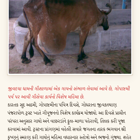
संपर्क
गूगल मैप
ट्रस्ट पंजीकरण संख्या:
E/3553/PMS./1.10.2007
જીવદયા ધામની ગૌશાળામાં એક ગાયનો સંભાળ લેવામાં આવે છે, ગોપાષ્ટમી
પર્વ પર આવી ગૌસેવા કાર્યનો વિશેષ મહિમા છે.
કારતક સુદ અઠમી, ગોપાષ્ટમીના પવિત્ર દિવસે, ગોધરાના જીવકલ્યાણ
પંજરાપોળ ટ્રસ્ટ ખાતે ગૌપૂજનનો વિશેષ કાર્યક્રમ યોજાયો. આ દિવસે પ્રાચીન
પરંપરા અનુસાર ગાયો અને વાછરડાંને ફૂલ-માળા પહેરાવી, તિલક કરી પૂજા
કરવામાં આવી. ટ્રસ્ટના પ્રાંગણમાં વહેલી સવારે જગતના તારક ભગવાન શ્રી
કૃષ્ણનું સ્મરણ કરી ગાયોનું મહિમા વધારનાર સ્તોત્રો અને ભજનો ગૂંજ્યા. શહેર