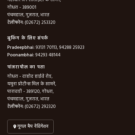
महावीर जैन सोसाइटी के सामने,
गोधरा - 389001
पंचमहाल, गुजरात, भारत
टेलीफोन:
(02672) 253320
बुकिंग के लिए संपर्क
Pradeepbhai:
93131 70113, 94288 25923
Poonambhai:
94293 48144
पांजरापोल का पता
गोधरा - दाहोद हाईवे रोड,
यमुना प्रोटीन्स मिल के सामने,
पारावडी - 389120, गोधरा,
पंचमहाल, गुजरात, भारत
टेलीफोन:
(02672) 292320
गूगल मैप नेविगेशन