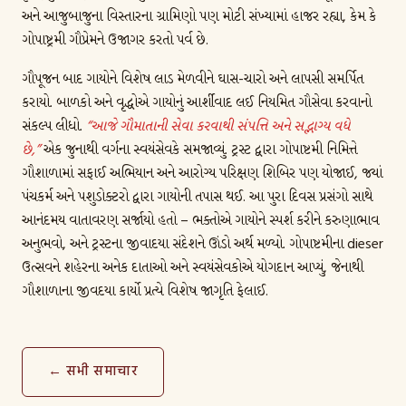
અને આજુબાજુના વિસ્તારના ગ્રામિણો પણ મોટી સંખ્યામાં હાજર રહ્યા, કેમ કે
ગોપાષ્ટ્રમી ગૌપ્રેમને ઉજાગર કરતો પર્વ છે.
ગૌપૂજન બાદ ગાયોને વિશેષ લાડ મેળવીને ઘાસ-ચારો અને લાપસી સમર્પિત
કરાયો. બાળકો અને વૃદ્ધોએ ગાયોનું આર્શીવાદ લઈ નિયમિત ગૌસેવા કરવાનો
સંકલ્પ લીધો.
“આજે ગૌમાતાની સેવા કરવાથી સંપત્તિ અને સદ્ભાગ્ય વધે
છે,”
એક જુનાથી વર્ગના સ્વયંસેવકે સમજાવ્યું. ટ્રસ્ટ દ્વારા ગોપાષ્ટમી નિમિત્તે
ગૌશાળામાં સફાઈ અભિયાન અને આરોગ્ય પરિક્ષણ શિબિર પણ યોજાઈ, જ્યાં
પંચકર્મ અને પશુડોક્ટરો દ્વારા ગાયોની તપાસ થઈ. આ પુરા દિવસ પ્રસંગો સાથે
આનંદમય વાતાવરણ સર્જાયો હતો – ભક્તોએ ગાયોને સ્પર્શ કરીને કરુણાભાવ
અનુભવો, અને ટ્રસ્ટના જીવાદયા સંદેશને ઊંડો અર્થ મળ્યો. ગોપાષ્ટમીના dieser
ઉત્સવને શહેરના અનેક દાતાઓ અને સ્વયંસેવકોએ યોગદાન આપ્યું, જેનાથી
ગૌશાળાના જીવદયા કાર્યો પ્રત્યે વિશેષ જાગૃતિ ફેલાઈ.
← सभी समाचार