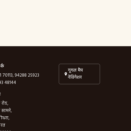
र्क
गूगल मैप
1 70113, 94288 25923
नेविगेशन
3 48144
ा
 रोड,
े सामने,
गोधरा,
ारत