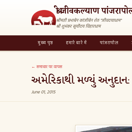
श्री जीवकल्याण पांजरापोल
श्रीमती प्रभाबेन कांजीबेन शेठ "जीवदयाधाम"
श्री शुभंकर सूर्योदय विहारधाम
मुख्य पृष्ठ
हमारे बारे में
पांजरापोल
← समाचार पर वापस
અમેરિકાથી મળ્યું અનુદાન: ડ
June 01, 2015