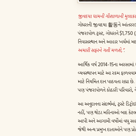
જીવદયા ધામની ગૌશાળાની મુલાકાત
ગોધરાની જીવદયા 활동ને આંતરરાષ્ટ્
પંજરાપોળ ટ્રસ્ટ, ગોધરાને $1,750 (
નિવાસસ્થાન અને આહાર ખર્ચમાં મદદરૂ
અમારી સફરને ગતી મળશે,”
.
આર્થિક વર્ષ 2014-15ના અરસામાં
વ્યવસ્થાપન માટે આ રકમ ફાળવવા
માટે નિયમિત દાન પાઠવતા રહ્યા છે. 
પણ પંજરાપોળને કોઠારી પરિવારો,
આ અનુદાનના સંદર્ભમાં, ટ્રસ્ટે ડિટ
નહીં, પણ થોડા મહિનાઓ બાદ કે
આપી અને આગામી વર્ષોમાં વધુ સહાય
જેથી અન્ય પ્રમુખ દાતાઓને પણ પ્ર