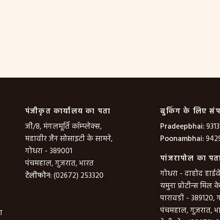
पंजीकृत कार्यालय का पता
बुकिंग के लिए संप
जी/8, मंगलमूर्ति कॉम्प्लेक्स,
Pradeepbhai:
9313
महावीर जैन सोसाइटी के सामने,
Poonambhai:
9429
गोधरा - 389001
पांजरापोल का पत
पंचमहाल, गुजरात, भारत
गोधरा - दाहोद हाईवे
टेलीफोन:
(02672) 253320
यमुना प्रोटीन्स मिल क
पारावडी - 389120, 
पंचमहाल, गुजरात, भ
ा