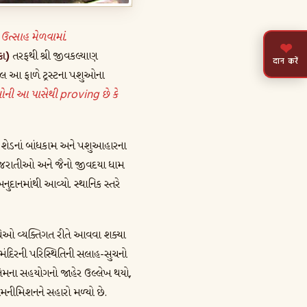
ઉત્સાહ મેળવામાં.
❤
કા)
તરફથી શ્રી જીવકલ્યાણ
दान करें
આવેલ આ ફાળે ટ્રસ્ટના પશુઓના
ઓની આ પાસેથી proving છે કે
 શેડનાં બાંધકામ અને પશુઆહારના
ગુજરાતીઓ અને જૈનો જીવદયા ધામ
નુદાનમાંથી આવ્યો. સ્થાનિક સ્તરે
િનિધિઓ વ્યક્તિગત રીતે આવવા શક્યા
િરની પરિસ્થિતિની સલાહ-સુચનો
 તેમના સહયોગનો જાહેર ઉલ્લેખ થયો,
ામનીમિશનને સહારો મળ્યો છે.