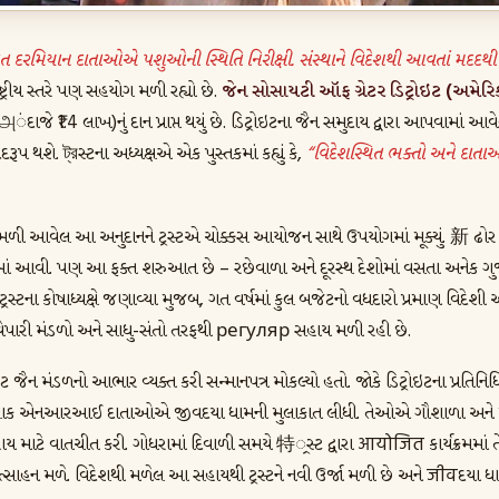
 દરમિયાન દાતાઓએ પશુઓની સ્થિતિ નિરીક્ષી. સંસ્થાને વિદેશથી આવતાં મદદથી 
રીય સ્તરે પણ સહયોગ મળી રહ્યો છે.
જેન સોસાયટી ઑફ ગ્રેટર ડિટ્રોઇટ (અમેરિ
அંદાજે ₹1.4 લાખ)નું દાન પ્રાપ્ત થયું છે. ડિટ્રોઇટના જૈન સમુદાય દ્વારા આપવામાં 
પ થશે. ট্রસ્ટના અધ્યક્ષએ એક પુસ્તકમાં કહ્યું કે,
“વિદેશસ્થિત ભક્તો અને દાતા
 મળી આવેલ આ અનુદાનને ટ્રસ્ટએ ચોક્કસ આયોજન સાથે ઉપયોગમાં મૂક્યું. 新 ઢોર
માં આવી. પણ આ ફક્ત શરુઆત છે – રછેવાળા અને દૂરસ્થ દેશોમાં વસતા અનેક 
ટ્રસ્ટના કોષાધ્યક્ષે જણાવ્યા મુજબ, ગત વર્ષમાં કુલ બજેટનો વધદારો પ્રમાણ વિદેશી અ
 વેપારી મંડળો અને સાધુ-સંતો તરફથી регуляр સહાય મળી રહી છે.
્રોઇટ જૈન મંડળનો આભાર વ્યક્ત કરી સન્માનપત્ર મોકલ્યો હતો. જોકે ડિટ્રોઇટના પ્રત
ટલાક એનઆરઆઈ દાતાઓએ જીવદયા ધામની મુલાકાત લીધી. તેઓએ ગૌશાળા અને મંદ
 માટે વાતચીત કરી. ગોધરામાં દિવાળી સમયે 特્રસ્ટ દ્વારા आयोजित કાર્યક્રમમાં
ોત્સાહન મળે. વિદેશથી મળેલ આ સહાયથી ટ્રસ્ટને નવી ઉર્જા મળી છે અને जीवદયા ધ