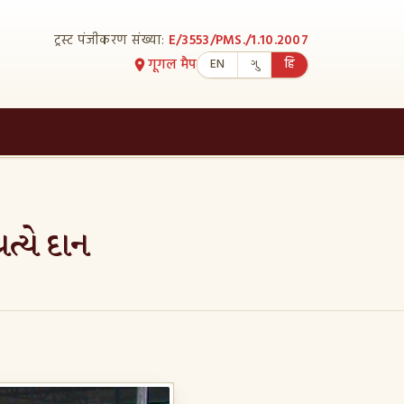
ट्रस्ट पंजीकरण संख्या:
E/3553/PMS./1.10.2007
गूगल मैप
EN
ગુ
हि
ત્યે દાન