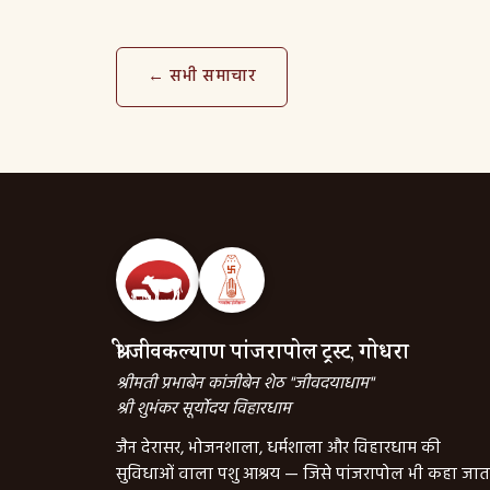
← सभी समाचार
श्री जीवकल्याण पांजरापोल ट्रस्ट, गोधरा
श्रीमती प्रभाबेन कांजीबेन शेठ "जीवदयाधाम"
श्री शुभंकर सूर्योदय विहारधाम
जैन देरासर, भोजनशाला, धर्मशाला और विहारधाम की
सुविधाओं वाला पशु आश्रय — जिसे पांजरापोल भी कहा जात