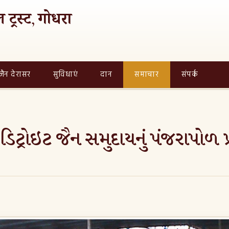
 ट्रस्ट, गोधरा
जैन देरासर
सुविधाएं
दान
समाचार
संपर्क
િટ્રોઇટ જૈન સમુદાયનું પંજરાપોળ પ્ર